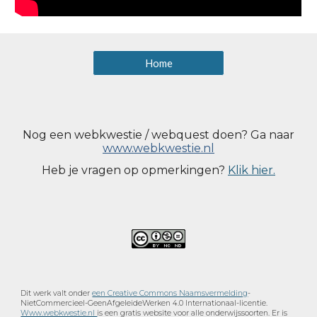
Home
Nog een webkwestie / webquest doen? Ga naar
www.webkwestie.nl
Heb je vragen op opmerkingen?
Klik hier.
Dit werk valt onder
een Creative Commons Naamsvermelding
-
NietCommercieel-GeenAfgeleideWerken 4.0 Internationaal-licentie.
Www.webkwestie.nl
is een gratis website voor alle onderwijssoorten. Er is