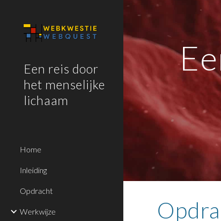
Sk
Ee
Een reis door
het menselijke
lichaam
Home
Inleiding
Opdracht
Opdra
Werkwijze