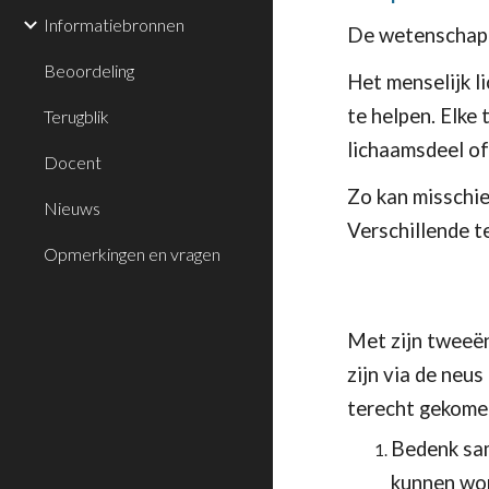
Informatiebronnen
De wetenschapper
Beoordeling
Het menselijk l
te helpen. Elke
Terugblik
lichaamsdeel of
Docent
Zo kan misschie
Nieuws
Verschillende t
Opmerkingen en vragen
Met zijn tweeën 
zijn via de neu
terecht gekomen
Bedenk sam
kunnen wo