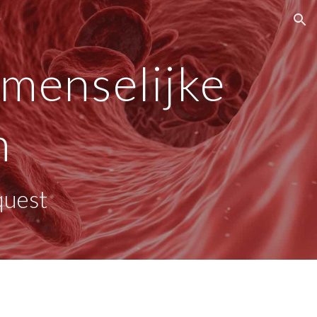
ion
menselijke 
m
quest