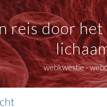
ip to main content
Skip to navigat
n reis door het 
lichaa
webkwestie - web
cht