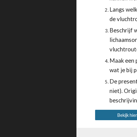
Langs welk
de vluchtro
Beschrijf w
lichaamsond
vluchtrout
Maak een p
wat je bij 
De present
niet). Orig
beschrijvi
Bekijk hie