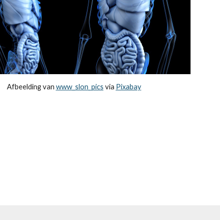
Afbeelding van 
www_slon_pics
 via 
Pixabay